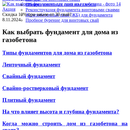
325 мм
Обвязка винтовых свай швеллером
Акция
Реконструкция фундамента винтовыми сваями
Скидка 10% при заказе от 30 свай!
Железобетонные сваи (ЖБ) для фундамента
8.11.2024
Пробное бурение для винтовых свай
Как выбрать фундамент для дома из
газобетона
Типы фундаментов для дома из газобетона
Ленточный фундамент
Свайный фундамент
Свайно-ростверковый фундамент
Плитный фундамент
На что влияет высота и глубина фундамента?
Когда можно строить дом из газобетона на
сваях?