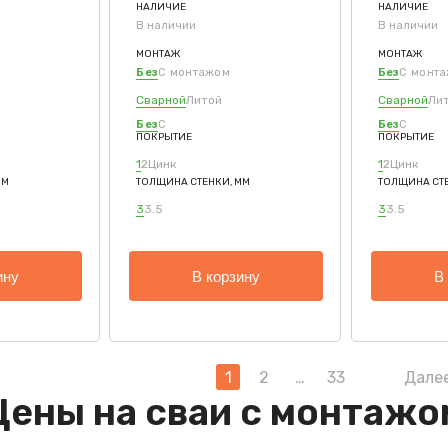
НАЛИЧИЕ
НАЛИЧИЕ
В наличии
В наличии
МОНТАЖ
МОНТАЖ
Без
С монтажом
Без
С монт
Сварной
Литой
Сварной
Ли
Без
С
Без
С
ПОКРЫТИЕ
ПОКРЫТИЕ
1
2
Цинк
1
2
Цинк
ММ
ТОЛЩИНА СТЕНКИ, ММ
ТОЛЩИНА СТЕ
3
3.5
3
3.5
ину
В корзину
В
1
2
…
33
Дале
Пагина
Цены на сваи с монтажо
записе