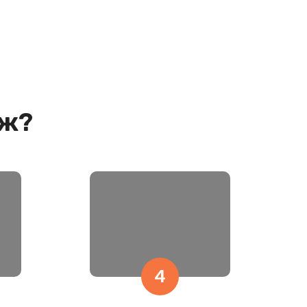
аж?
4