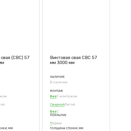
свая (СВС) 57
Винтовая свая СВС 57
мм
мм 3000 мм
НАЛИЧИЕ
В наличии
МОНТАЖ
ажом
Без
С монтажом
той
Сварной
Литой
Без
С
ПОКРЫТИЕ
1
2
Цинк
НКИ, ММ
ТОЛЩИНА СТЕНКИ, ММ