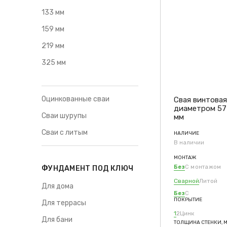
133 мм
159 мм
219 мм
325 мм
Оцинкованные сваи
Свая винтова
диаметром 57
Сваи шурупы
мм
Сваи с литым
НАЛИЧИЕ
В наличии
МОНТАЖ
Без
С монтажом
ФУНДАМЕНТ ПОД КЛЮЧ
Сварной
Литой
Для дома
Без
С
ПОКРЫТИЕ
Для террасы
1
2
Цинк
Для бани
ТОЛЩИНА СТЕНКИ, 