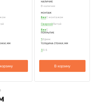
НАЛИЧИЕ
В наличии
МОНТАЖ
ажом
Без
С монтажом
той
Сварной
Литой
Без
С
ПОКРЫТИЕ
1
2
Цинк
НКИ, ММ
ТОЛЩИНА СТЕНКИ, ММ
3
3.5
 корзину
В корзину
е
ция
м
й