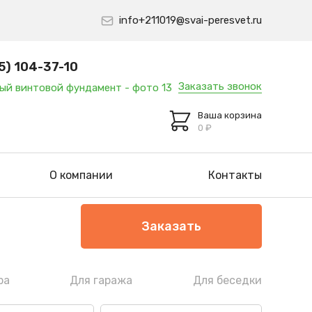
info+211019@svai-peresvet.ru
5) 104-37-10
Заказать звонок
Ваша корзина
0
₽
О компании
Контакты
Заказать
ра
Для гаража
Для беседки