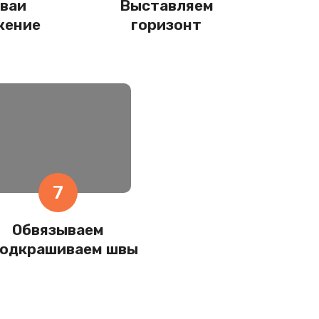
ваи
Выставляем
жение
горизонт
7
Обвязываем
подкрашиваем швы