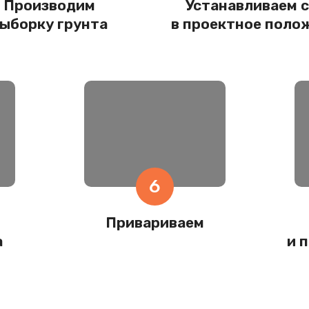
Производим
Устанавливаем
с
ыборку грунта
в проектное поло
6
Привариваем
а
и 