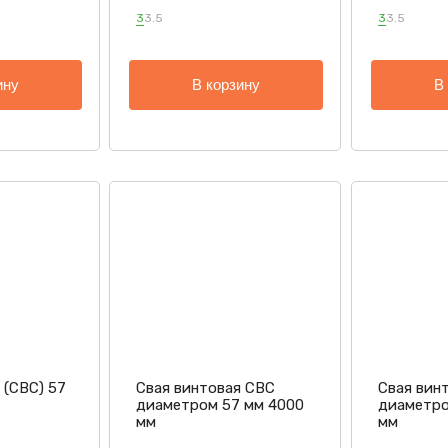
3
3.5
3
3.5
ину
В корзину
В
 (СВС) 57
Свая винтовая СВС
Свая вин
диаметром 57 мм 4000
диаметро
мм
мм