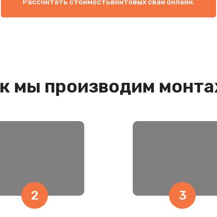
Рассчитать стоимость
винтовых свай онлайн.
к мы производим монт
2
3