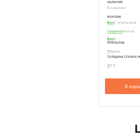
НАЛИЧИЕ
В наличии
МОНТАЖ
Без
С монтажом
Сварной
Литой
Без
С
ПОКРЫТИЕ
1
2
Цинк
ТОЛЩИНА СТЕНКИ, 
3
3.5
В корз