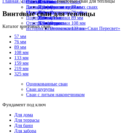
Главная /
Винтовые сваи /
Винтовые сваи для теплицы
Навесы на винтовых сваях
Статьи
108 мм
Оголовки
Для бани
Дачные домики на винтовых сваях
Госты
133 мм
Профильные трубы
Для террасы
Оголовки 57 мм
Винтовые сваи для теплицы
Мангалы
Отзывы
159 мм
Термоусадочные трубки
Для забора
Оголовки 76 мм
Портфолио
219 мм
Удлинители
Для гаража
Оголовки 89 мм
Ответы на вопросы
325 мм
Швеллеры
Для беседки
Оголовки 108 мм
Каталог винтовых свай
История развития компании «Сваи Пересвет»
Оголовки 133 мм
57 мм
76 мм
89 мм
108 мм
133 мм
159 мм
219 мм
325 мм
Оцинкованные сваи
Сваи шурупы
Сваи с литым наконечником
Фундамент под ключ
Для дома
Для террасы
Для бани
Для забора