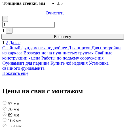
Толщина стенки, мм
3.5
Очистить
-
1
+
В корзину
Пагинация
1
2
Далее
Свайный фундамент - подробнее
Для пирсов
Для постройки
записей
из каркаса
Возведение на пучинистых грунтах
Свайные
конструкции - цена
Работы по подъему сооружения
Фундамент для парника
Купить жб изделия
Установка
свайного фундамента
Показать ещё
Цены на сваи с монтажом
57 мм
76 мм
89 мм
108 мм
133 мм