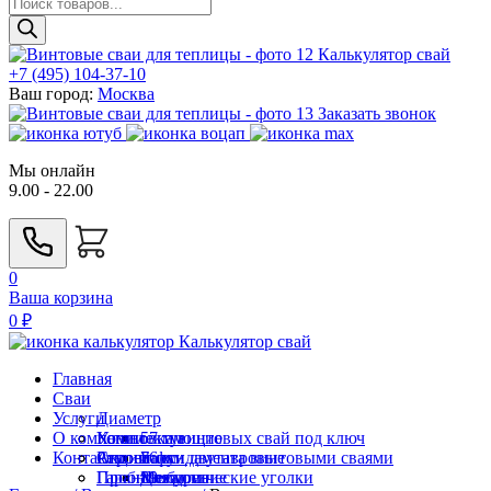
Поиск
товаров
Калькулятор свай
+7 (495) 104-37-10
Ваш город:
Москва
Заказать звонок
Мы онлайн
9.00 - 22.00
0
Ваша корзина
0
₽
Калькулятор свай
Главная
Сваи
Услуги
Диаметр
О компании
Комплектующие
Установка винтовых свай под ключ
57 мм
Контакты
Строение
Ремонт фундамента винтовыми сваями
Акции
76 мм
Балки двутавровые
Пробное бурение
Гарантии
89 мм
Металлические уголки
Для дома